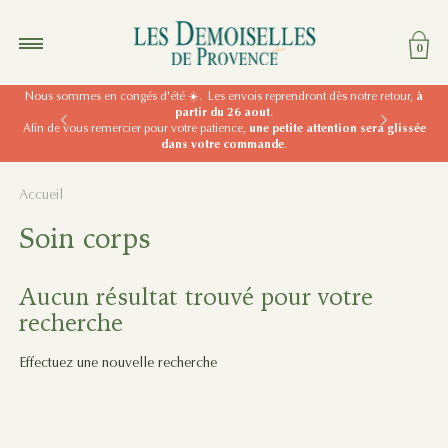
Les Demoiselles de Provence
Pan
Ouvrir le menu
0
Nous sommes en congés d'été ☀️. Les envois reprendront dès notre retour,
10% DE REMISE SUR VOTRE PREMIÈRE COMMANDE AVEC LE CODE "
à
partir du 26 aout
bienvenue10 "
.
Slide précédente
Slide suiva
Afin de vous remercier pour votre patience,
une petite attention sera glissée
dans votre commande
.
Accueil
Soin corps
Aucun résultat trouvé pour votre
recherche
Effectuez une nouvelle recherche